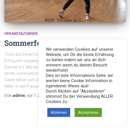
VERANSTALTUNGEN
Sommerfest 2019
Wir verwenden Cookies auf unserer
Trotz durchwachsenem Wetter war das Sommerfest ein voller
Website, um Dir die beste Erfahrung
zu bieten indem wir uns an dich
Erfolg Am vergangenen Sonntag luden die TanzSportFreunde
erinnern wenn du deinen Besuch
Dülmen e.V. alle tanzsportbegeisterte und interessierte Gäste zu
wiederholst.
einem sommerlichen Familientag ein. Die zahlreich erschienenen
Dies ist eine Informations Seite, wir
Gäste ließen sich durch das Tanzprogramm von 11 Uhr bis 16 Uhr
werten keine Cookie Information in
irgendeiner Weise aus!
leiten. In den Pausen verpflegten sich dann die
Weiterlesen
Durch Klicken auf "Akzeptieren"
Von
admin
, vor
7 Jahren
stimmst Du der Verwendung ALLER
Cookies zu.
Ablehnen
Akzeptieren